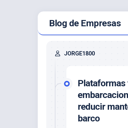
Saltar
Blog de Empresas
al
contenido
JORGE1800
Plataformas 
embarcacione
reducir mant
barco