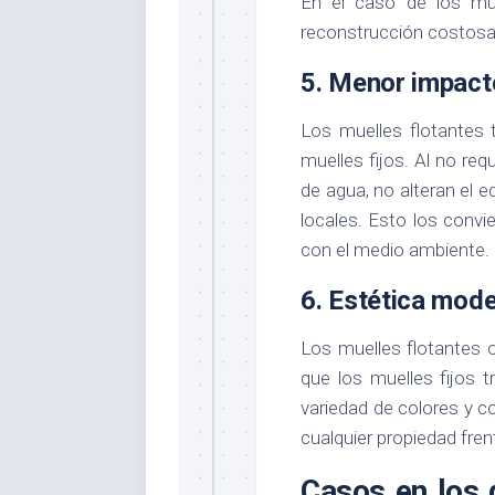
En el caso de los muel
reconstrucción costosa 
5.
Menor impact
Los muelles flotantes
muelles fijos. Al no req
de agua, no alteran el 
locales. Esto los conv
con el medio ambiente.
6.
Estética mode
Los muelles flotantes
que los muelles fijos 
variedad de colores y c
cualquier propiedad fren
Casos en los 