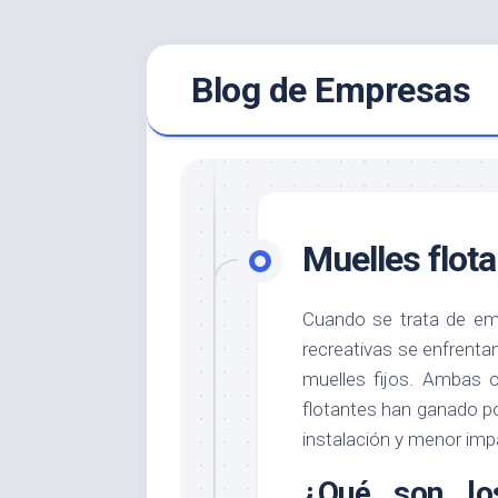
Saltar
Blog de Empresas
al
contenido
Muelles flota
Cuando se trata de em
recreativas se enfrentan
muelles fijos. Ambas o
flotantes han ganado pop
instalación y menor imp
¿Qué son lo