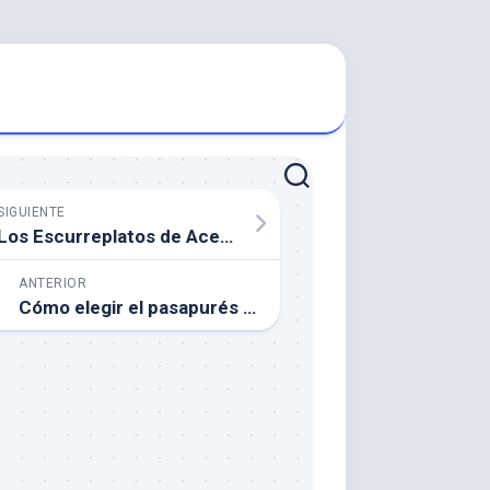
SIGUIENTE
Los Escurreplatos de Acero Inox: Una Opción Práctica
ANTERIOR
Cómo elegir el pasapurés adecuado: tamaño, material y diseño.