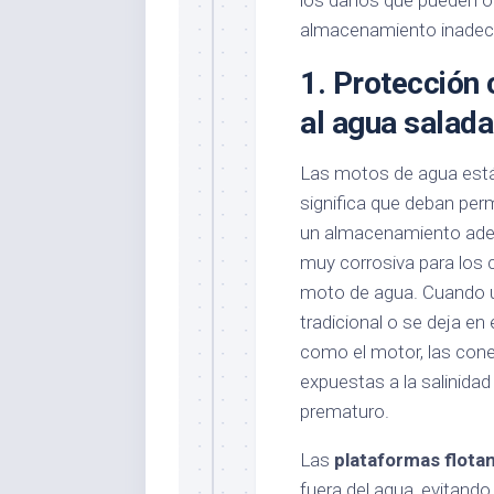
los daños que pueden ocu
almacenamiento inadec
1.
Protección 
al agua salada
Las motos de agua están
significa que deban per
un almacenamiento adecu
muy corrosiva para los 
moto de agua. Cuando u
tradicional o se deja en
como el motor, las cone
expuestas a la salinidad
prematuro.
Las
plataformas flota
fuera del agua, evitand