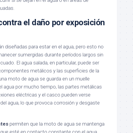
rrir si se dejan en el agua o en áreas de
uadas.
contra el daño por exposición
 diseñadas para estar en el agua, pero esto no
manecer sumergidas durante períodos largos sin
ado. El agua salada, en particular, puede ser
componentes metálicos y las superficies de la
na moto de agua se guarda en un muelle
 el agua por mucho tiempo, las partes metálicas
xiones eléctricas y el casco pueden verse
 del agua, lo que provoca corrosión y desgaste
ntes
permiten que la moto de agua se mantenga
o que esté en contacto constante con el agua