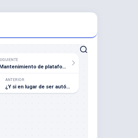
SIGUIENTE
Mantenimiento de plataformas flotantes: consejos para alargar su vida útil
ANTERIOR
¿Y si en lugar de ser autónomo, montas una Sociedad Limitada Unipersonal?