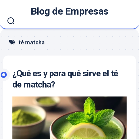
Saltar
Blog de Empresas
al
contenido
té matcha
¿Qué es y para qué sirve el té
de matcha?