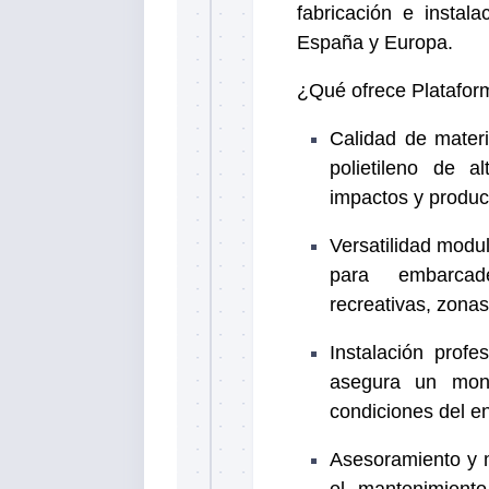
fabricación e instal
España y Europa.
¿Qué ofrece Platafor
Calidad de materi
polietileno de a
impactos y produc
Versatilidad modu
para embarcade
recreativas, zona
Instalación prof
asegura un mont
condiciones del e
Asesoramiento y m