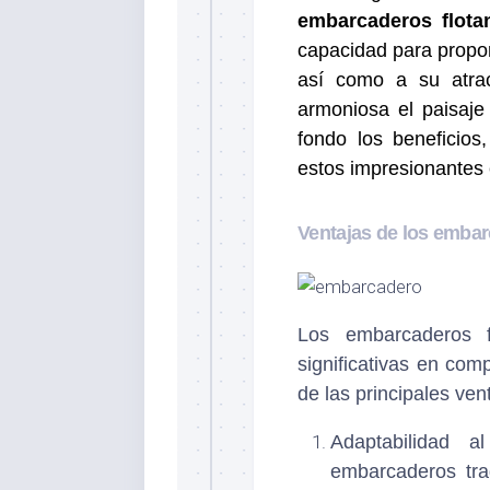
embarcaderos flota
capacidad para propo
así como a su atra
armoniosa el paisaje
fondo los beneficios
estos impresionantes 
Ventajas de los embar
Los embarcaderos f
significativas en com
de las principales ven
Adaptabilidad a
embarcaderos trad