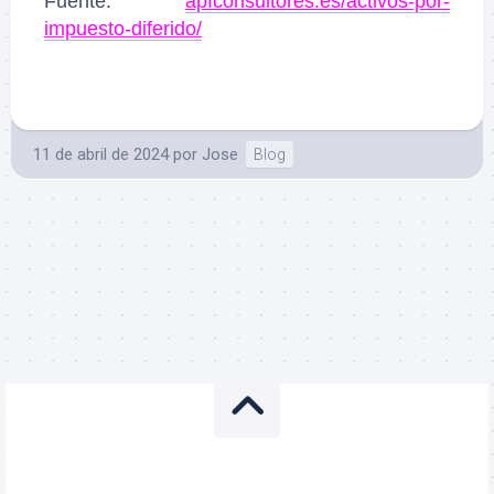
Fuente:
apfconsultores.es/activos-por-
impuesto-diferido/
11 de abril de 2024
por
Jose
Blog